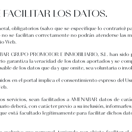
FACILITAR LOS DATOS.
ral, obligatorios (salvo que se especifique lo contrario) pa
 o no se facilitan correctamente no podrán atenderse las m
tio Web.
ABAR GRUPO PROMOTOR E INMOBILIARIO, S.L. han sido pr
uario garantiza la veracidad de los datos aportados y se 
able de los datos que da y que omite, sea voluntaria o inv
idos en el portal implica el consentimiento expreso del Usu
Web.
los servicios, sean facilitados a AMENABAR datos de carác
ario deberá, con carácter previo a su inclusión, informarle
que está facultado legítimamente para facilitar dichos da
 exclusivo uso personal, teniendo por objeto facilitar el